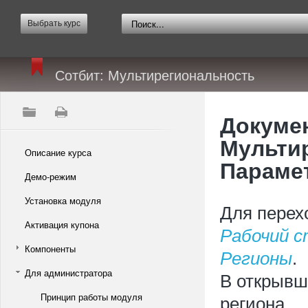
Выбрать курс
Сотбит: Мультирегиональность
Докумен
Мультир
Описание курса
Параме
Демо-режим
Установка модуля
Для перех
Активация купона
Рабочий 
Компоненты
Регионы
.
Для администратора
В открывш
Принцип работы модуля
региона.