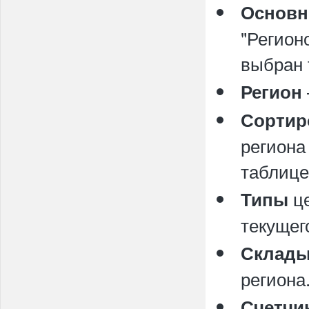
Основн
"Регион
выбран 
Регион
Сортир
региона
таблице
це
Типы
текущег
Склад
региона
Счетчи