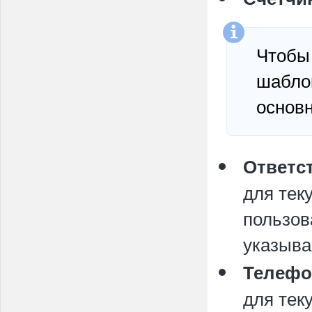
Чтобы 
шаблон
основн
Ответс
для тек
пользов
указыва
Телеф
для тек