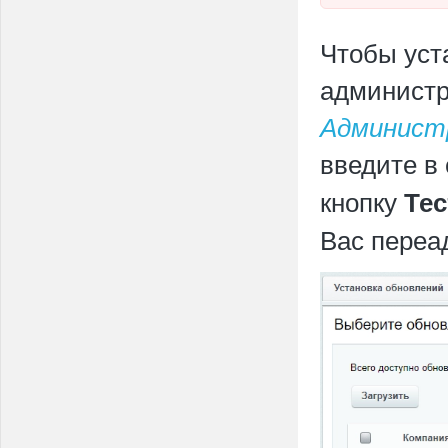
Чтобы уст
администр
Администр
введите в
кнопку
Те
Вас переа