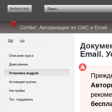
Выбрать курс
Сотбит: Авторизация по СМС и Email
Докумен
Email. 
Описание курса
Демо-режим
Прежде
Установка модуля
Активация купона
Автор
Настройки
рекоме
Тех. поддержка
беспл