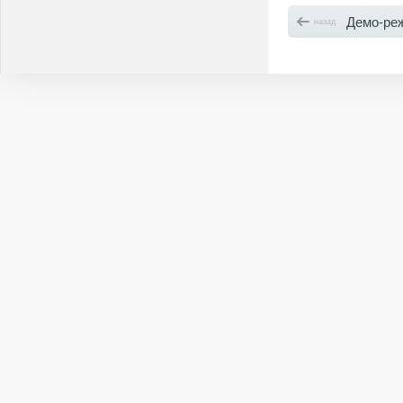
Демо-ре
назад