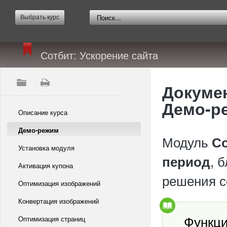
Выбрать курс
Сотбит: Ускорение сайта
Докумен
Демо-р
Описание курса
Демо-режим
Модуль
Со
Установка модуля
, 
период
Активация купона
решения с
Оптимизация изображений
Конвертация изображений
Функци
Оптимизация страниц