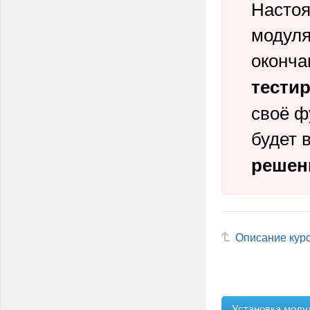
Настоя
модуля
оконч
тести
своё ф
будет 
решен
Описание кур
Установка моду