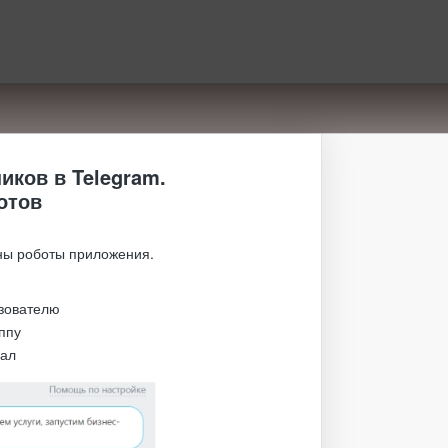
иков в Telegram.
отов
ы роботы приложения.
ьзователю
ппу
нал