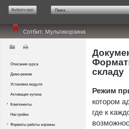
Выбрать курс
Сотбит: Мультикорзина
Докумен
Формат
Описание курса
складу
Демо-режим
Установка модуля
Режим пр
Активация купона
котором а
Компоненты
где к кажд
Настройки
возможнос
Форматы работы корзины