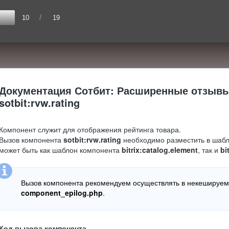
/
10
19
Документация Сотбит: Расширенные отзывы
sotbit:rvw.rating
Компонент служит для отображения рейтинга товара.
Вызов компонента
sotbit:rvw.rating
необходимо разместить в шабл
может быть как шаблон компонента
bitrix:catalog.element
, так и
bi
Вызов компонента рекомендуем осуществлять в некешируем
component_epilog.php
.
Код вызова компонента