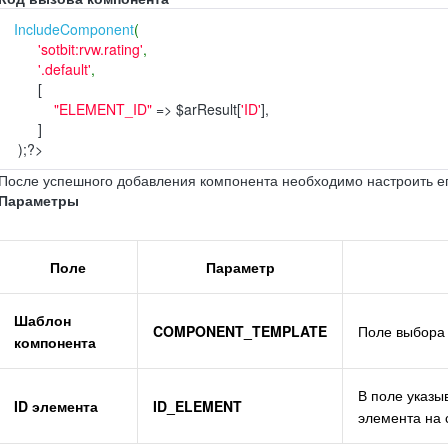
IncludeComponent
(
'sotbit:rvw.rating'
,
'.default'
,
[
"ELEMENT_ID"
=>
$arResult[
'ID'
],
]
);
?>
После успешного добавления компонента необходимо настроить е
Параметры
Поле
Параметр
Шаблон
COMPONENT_TEMPLATE
Поле выбора
компонента
В поле указы
ID элемента
ID_ELEMENT
элемента на 