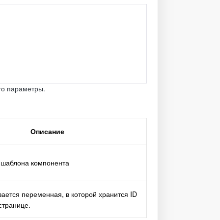
го параметры.
Описание
 шаблона компонента
вается переменная, в которой хранится ID
странице.