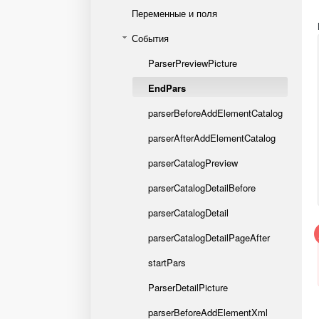
Переменные и поля
События
ParserPreviewPicture
EndPars
parserBeforeAddElementCatalog
parserAfterAddElementCatalog
parserCatalogPreview
parserCatalogDetailBefore
parserCatalogDetail
parserCatalogDetailPageAfter
startPars
ParserDetailPicture
parserBeforeAddElementXml