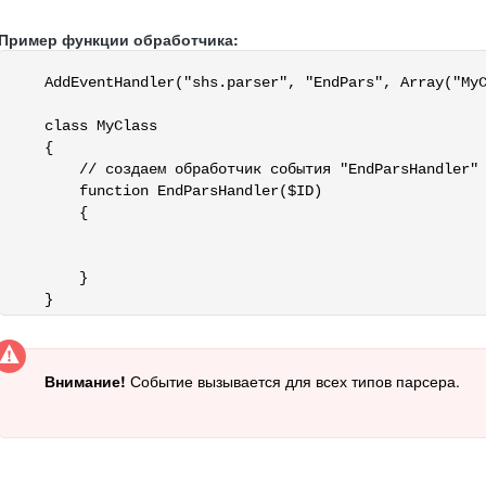
Пример функции обработчика:
AddEventHandler("shs.parser", "EndPars", Array("MyC
class MyClass

{

    // создаем обработчик события "EndParsHandler"

    function EndParsHandler($ID)

    {

    }

}

Внимание!
Событие вызывается для всех типов парсера.