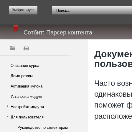
Выбрать курс
Сотбит: Парсер контента
Докумен
пользов
Описание курса
Демо-режим
Часто воз
Активация купона
одинаковы
Установка модуля
поможет 
Настройка модуля
расположе
Для пользователя
Руководство по селекторам