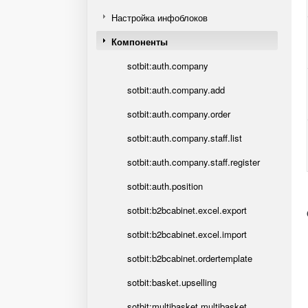
Настройка инфоблоков
Компоненты
sotbit:auth.company
sotbit:auth.company.add
sotbit:auth.company.order
sotbit:auth.company.staff.list
sotbit:auth.company.staff.register
sotbit:auth.position
sotbit:b2bcabinet.excel.export
sotbit:b2bcabinet.excel.import
sotbit:b2bcabinet.ordertemplate
sotbit:basket.upselling
sotbit:multibasket.multibasket