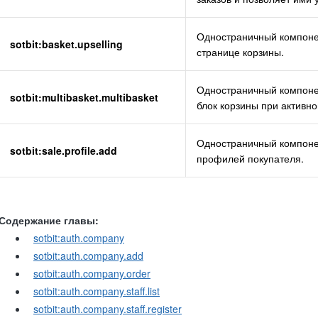
Одностраничный компонен
sotbit:basket.upselling
странице корзины.
Одностраничный компоне
sotbit:multibasket.multibasket
блок корзины при активн
Одностраничный компонен
sotbit:sale.profile.add
профилей покупателя.
Содержание главы:
sotbit:auth.company
sotbit:auth.company.add
sotbit:auth.company.order
sotbit:auth.company.staff.list
sotbit:auth.company.staff.register