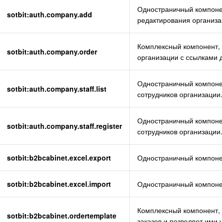
Одностраничный компонен
sotbit:auth.company.add
редактирования организа
Комплексный компонент, 
sotbit:auth.company.order
организации с ссылками 
Одностраничный компонен
sotbit:auth.company.staff.list
сотрудников организации
Одностраничный компонен
sotbit:auth.company.staff.register
сотрудников организации
sotbit:b2bcabinet.excel.export
Одностраничный компонен
sotbit:b2bcabinet.excel.import
Одностраничный компонен
Комплексный компонент, 
sotbit:b2bcabinet.ordertemplate
заказов и позволяет ими 