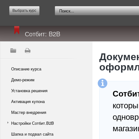
Выбрать курс
Сотбит: B2B
Докумен
оформле
Описание курса
Демо-режим
Установка решения
Сотби
Активация купона
которы
Мастер внедрения
одновр
Настройки Сотбит.B2B
магази
Шапка и подвал сайта