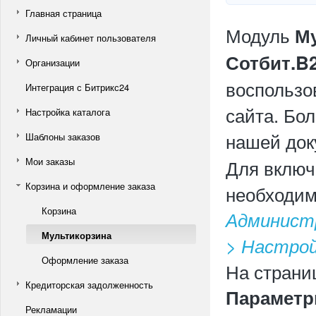
Главная страница
Модуль
М
Личный кабинет пользователя
Сотбит.B
Организации
воспользо
Интеграция с Битрикс24
сайта. Бо
Настройка каталога
нашей док
Шаблоны заказов
Мои заказы
Для включ
Корзина и оформление заказа
необходим
Корзина
Админист
Мультикорзина
> Настройк
Оформление заказа
На страни
Кредиторская задолженность
Парамет
Рекламации