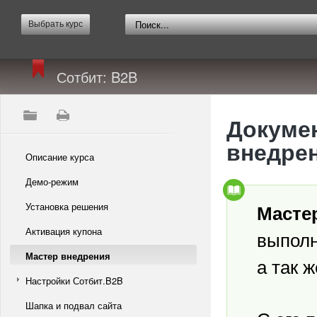
Выбрать курс
Сотбит: B2B
Докумен
внедре
Описание курса
Демо-режим
Установка решения
Масте
Активация купона
выполн
Мастер внедрения
а так 
Настройки Сотбит.B2B
Шапка и подвал сайта