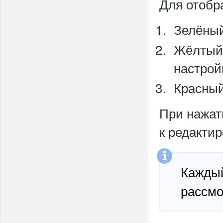
Для отобр
Зелёны
Жёлты
настрой
Красны
При нажат
к редакти
Кажды
рассмо