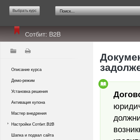
Выбрать курс
Сотбит: B2B
Докумен
задолж
Описание курса
Демо-режим
Установка решения
Догов
Активация купона
юриди
Мастер внедрения
должни
Настройки Сотбит.B2B
возник
Шапка и подвал сайта