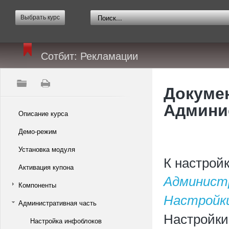
Выбрать курс
Сотбит: Рекламации
Докумен
Админис
Описание курса
Демо-режим
Установка модуля
К настрой
Активация купона
Админист
Компоненты
Настройки
Административная часть
Настройки
Настройка инфоблоков