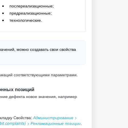
послереализационные;
предреализационные;
технологические.
начений, можно создавать свои свойства
ламаций соответствующими параметрами.
онных позиций
ение дефекта новое значения, например
кладку Свойства:
Администрирование >
it.complaints) > Рекламационные позиции
.