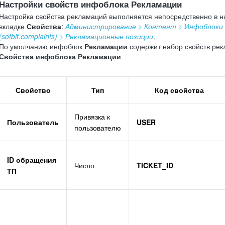
Настройки свойств инфоблока Рекламации
Настройка свойства рекламаций выполняется непосредственно в 
вкладке
Свойства
:
Администрирование > Контент > Инфоблоки 
(sotbit.complaints) > Рекламационные позиции
.
По умолчанию инфоблок
Рекламации
содержит набор свойств рек
Свойства инфоблока Рекламации
Свойство
Тип
Код свойства
Привязка к
Пользователь
USER
пользователю
ID обращения
Число
TICKET_ID
ТП