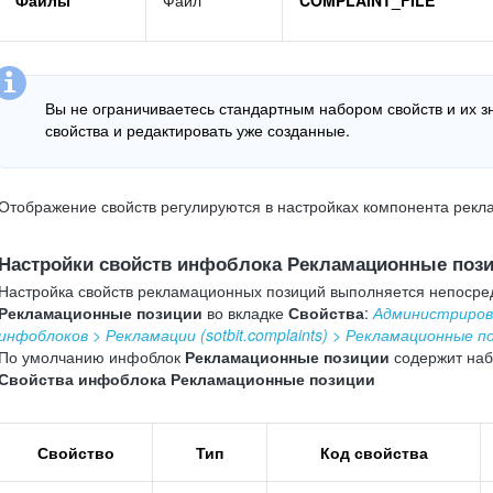
Файлы
Файл
COMPLAINT_FILE
Вы не ограничиваетесь стандартным набором свойств и их з
свойства и редактировать уже созданные.
Отображение свойств регулируются в настройках компонента рек
Настройки свойств инфоблока Рекламационные поз
Настройка свойств рекламационных позиций выполняется непосре
Рекламационные позиции
во вкладке
Свойства
:
Администриров
инфоблоков > Рекламации (sotbit.complaints) > Рекламационные п
По умолчанию инфоблок
Рекламационные позиции
содержит наб
Свойства инфоблока Рекламационные позиции
Свойство
Тип
Код свойства