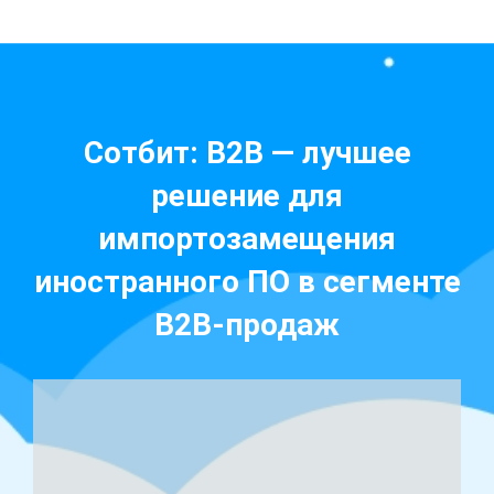
Сотбит: B2B — лучшее
решение для
импортозамещения
иностранного ПО в сегменте
B2B-продаж