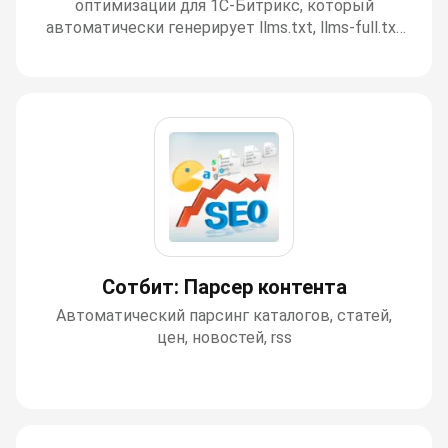
оптимизации для 1С-Битрикс, который
автоматически генерирует llms.txt, llms-full.txt
и Markdown-страницы, открывая вашему сайту
новый канал трафика из ChatGPT, Perplexity,
YandexGPT и других ИИ-ассистентов.
Сотбит: Парсер контента
Автоматический парсинг каталогов, статей,
цен, новостей, rss