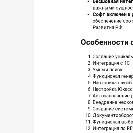
Бесшовная интегр
важными сущностя
Софт включен в
обеспечение соо
Развития РФ.
Особенности 
Создание уникаль
Интеграция с 1С
Умный поиск
Функционал генер
Настройка служб
Настройка Юкасс
Автозаполнение 
Внедрение нескол
Создание систем
Документооборот
Функционал выбор
Интеграция по R