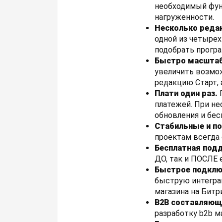
необходимый фун
нагруженности.
Несколько реда
одной из четырех
подобрать прогр
Быстро масштаб
увеличить возмож
редакцию Старт, 
Плати один раз.
платежей. При не
обновления и бес
Стабильные и п
проектам всегда 
Бесплатная под
ДО, так и ПОСЛЕ 
Быстрое подклю
быструю интегра
магазина на Битр
B2B составляющ
разработку b2b м