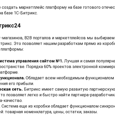
 создать маркетплейс платформу на базе готового отече
на базе 1С-Битрикс.
трикс24
т-магазинов, B2B порталов и маркетплейсов мы выбирае
трикс. Это позволяет нашим разработкам прямо из короб
 платформы:
истема управления сайтом №1.
Лучшая и самая популярн
ространстве. Порядка 60% проектов электронной коммер
латформе.
ункционала.
Обладает всем необходимым функционалом 
ения его прибыли.
ская сеть.
Битрикс имеет самую развитую партнерскую 
Что позволяет легко и быстро найти партнера-разработчи
а-качество.
.
Система еще из коробки обладает функционалом синхрон
: товарная номенклатура, цены, остатки, заказы.