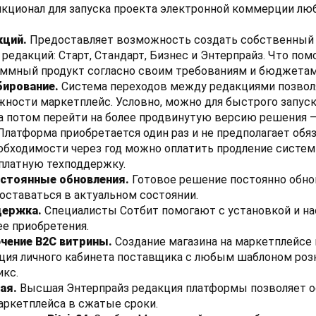
кционал для запуска проекта электронной коммерции лю
кций.
Предоставляет возможность создать собственный 
 редакций: Старт, Стандарт, Бизнес и Энтерпрайз. Что пом
аммный продукт согласно своим требованиям и бюджетам
ирование.
Система переходов между редакциями позволя
ности маркетплейс. Условно, можно для быстрого запус
а потом перейти на более продвинутую версию решения –
Платформа приобретается один раз и не предполагает обя
обходимости через год можно оплатить продление систем
платную техподдержку.
остоянные обновления.
Готовое решение постоянно обнов
оставаться в актуальном состоянии.
держка.
Специалисты Сотбит помогают с установкой и н
ее приобретения.
чение B2C витрины.
Создание магазина на маркетплейсе 
ция личного кабинета поставщика с любым шаблоном розн
икс.
ая.
Высшая Энтерпрайз редакция платформы позволяет 
аркетплейса в сжатые сроки.