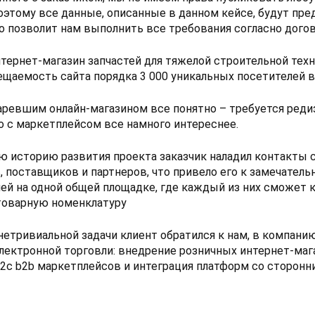
оэтому все данные, описанные в данном кейсе, будут пре
о позволит нам выполнить все требования согласно догов
тернет-магазин запчастей для тяжелой строительной тех
сещаемость сайта порядка 3 000 уникальных посетителей в
аревшим онлайн-магазином все понятно – требуется реди
о с маркетплейсом все намного интереснее.
юю историю развития проекта заказчик наладил контакты
 поставщиков и партнеров, что привело его к замечатель
ей на одной общей площадке, где каждый из них сможет к
товарную номенклатуру
нетривиальной задачи клиент обратился к нам, в компанию
электронной торговли: внедрение розничных интернет-маг
b2c b2b маркетплейсов и интеграция платформ со сторонн