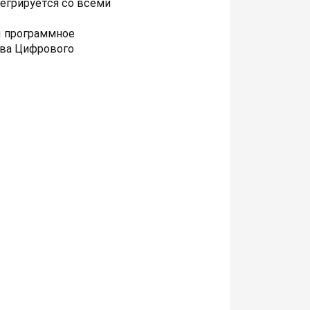
тегрируется со всеми
ы программное
тва Цифрового