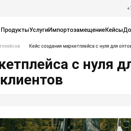
+
Продукты
Услуги
Импортозамещение
Кейсы
До
тплейсов
Кейс создания маркетплейса с нуля для опт
кетплейса с нуля д
 клиентов