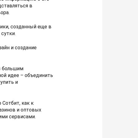
дставляться в
ора.
ники, созданный еще в
 сутки.
зайн и создание
 с большим
ной идее – объединить
упить и
 Сотбит, как к
азинов и оптовых
ими сервисами.