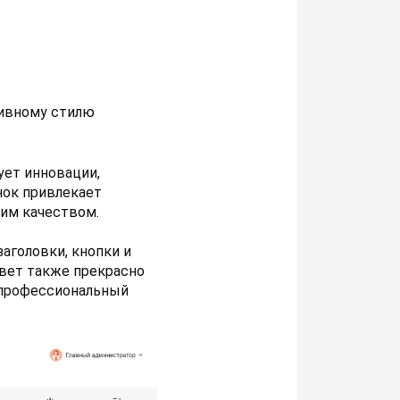
тивному стилю
ует инновации,
нок привлекает
им качеством.
аголовки, кнопки и
вет также прекрасно
и профессиональный