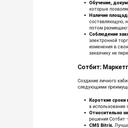
Обучение, докум
которые позволяе
Наличие площад
составляющую, но
потом размещают
Соблюдение зак
электронной торг
изменения в сво
заказчику не пе
Сотбит: Маркет
Создание личного каб
следующими преимущ
Короткие сроки 
а использование 
Относительно н
решения Сотбит –
CMS Bitrix.
Лучша