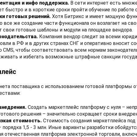
ентация и инфо поддержка.
В сети интернет есть множ
т быстро и в короткие сроки пройти обучение по работе 
ки готовых решений.
Хотя Битрикс и имеет мощную фун
 все же создание части функционала он возлагает на сво
 свои готовые шаблоны и модули на площадке вендора.
онодательства.
Компания вендор следит за всеми юрид
овли в РФ и в других странах СНГ и оперативно вносит 
ю CMS, чтобы соответствовать всем нормам законодатель
реживать и избегать возможные штрафные санкции госуда
плейс
инета поставщика с использованием готовой платформы о
ествами:
внедрения.
Создать маркетплейс платформу с нуля – непро
готового решения – значительно сокращает сроки внедрен
изкая стоимость.
Стоимость создания маркетплейса под 
 порядка 1,5 - 3 млн. Иные варианты разработки обойдутся
я отечественная платформа электронной торговли, включ