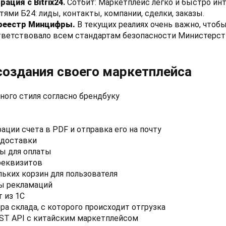
ация с Bitrix24
.
Сотбит: Маркетплейс легко и быстро ин
ми Б24: лиды, контакты, компании, сделки, заказы.
 реестр Минцифры.
В текущих реалиях очень важно, чтоб
тветствовало всем стандартам безопасности Министерс
создания своего маркетплейса
ного стиля согласно брендбуку
ации счета в PDF и отправка его на почту
 доставки
ы для оплаты
реквизитов
ьких корзин для пользователя
ы рекламаций
 из 1С
а склада, с которого происходит отгрузка
EST API с китайским маркетплейсом