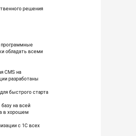
ственного решения
м программные
ки обладать всеми
ая CMS на
ции разработаны
для быстрого старта
базу на всей
ка в хорошем
изации с 1С всех