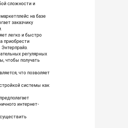
бой сложности и
маркетплейс на базе
огает заказчику
.
ет легко и быстро
ка приобрести
 Энтерпрайз.
зательных регулярных
ы, чтобы получать
ляется, что позволяет
астройкой системы как
предполагает
ичного интернет-
осуществить