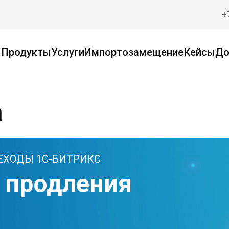
+
Продукты
Услуги
Импортозамещение
Кейсы
До
а
ЕХОДЫ 1С-БИТРИКС
, продления