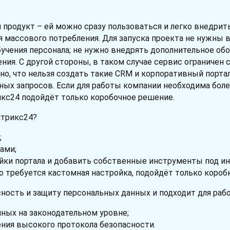
 продукт – ей можно сразу пользоваться и легко внедрит
я массового потребления. Для запуска проекта не нужны
чения персонала; не нужно внедрять дополнительное об
ния. С другой стороны, в таком случае сервис ограниче
но, что нельзя создать такие CRM и корпоративный порта
ых запросов. Если для работы компании необходима более
кс24 подойдёт только коробочное решение.
итрикс24?
;
ами;
ройки портала и добавить собственные инструменты под 
о требуется кастомная настройка, подойдёт только коробк
ость и защиту персональных данных и подходит для рабо
ных на законодательном уровне;
ния высокого протокола безопасности.