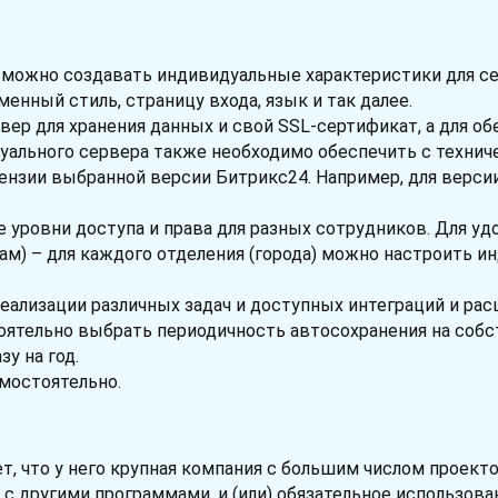
да можно создавать индивидуальные характеристики для 
енный стиль, страницу входа, язык и так далее.
вер для хранения данных и свой SSL-сертификат, а для 
дуального сервера также необходимо обеспечить с технич
нзии выбранной версии Битрикс24. Например, для версии
е уровни доступа и права для разных сотрудников. Для у
ам) – для каждого отделения (города) можно настроить и
еализации различных задач и доступных интеграций и рас
оятельно выбрать периодичность автосохранения на собс
у на год.
амостоятельно.
ет, что у него крупная компания с большим числом проекто
 с другими программами, и (или) обязательное использова