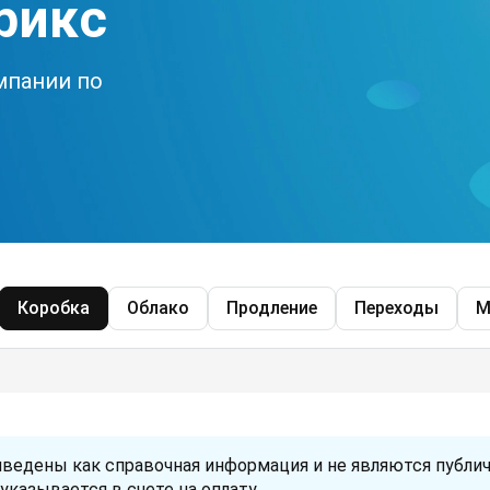
рикс
мпании по
Коробка
Облако
Продление
Переходы
М
иведены как справочная информация и не являются публич
указывается в счете на оплату.