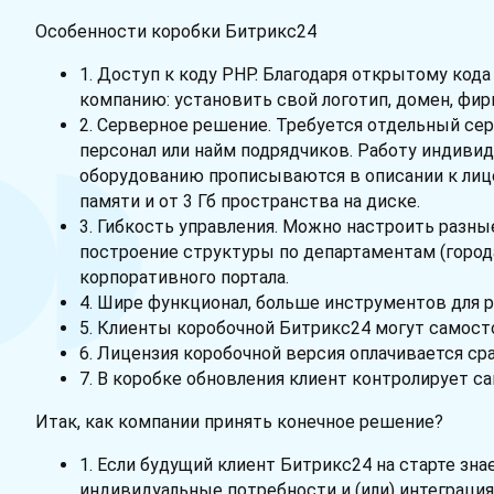
Особенности коробки Битрикс24
1. Доступ к коду PHP. Благодаря открытому ко
компанию: установить свой логотип, домен, фирм
2. Серверное решение. Требуется отдельный сер
персонал или найм подрядчиков. Работу индиви
оборудованию прописываются в описании к лице
памяти и от 3 Гб пространства на диске.
3. Гибкость управления. Можно настроить разны
построение структуры по департаментам (город
корпоративного портала.
4. Шире функционал, больше инструментов для р
5. Клиенты коробочной Битрикс24 могут самост
6. Лицензия коробочной версия оплачивается сраз
7. В коробке обновления клиент контролирует с
Итак, как компании принять конечное решение?
1. Если будущий клиент Битрикс24 на старте зна
индивидуальные потребности и (или) интеграция