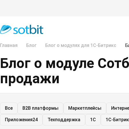
Главная
Блог
Блог о модулях для 1С-Битрикс
Б
Блог о модуле Сот
продажи
Все
B2B платформы
Маркетплейсы
Интерн
Приложения24
Техподдержка
1C
1С-Битрик