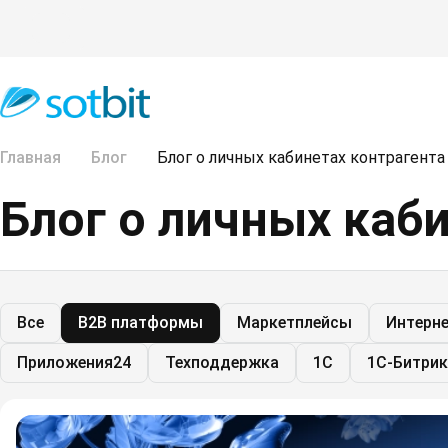
Главная
Блог
Блог о личных кабинетах контрагента
Блог о личных каб
Все
B2B платформы
Маркетплейсы
Интерн
Приложения24
Техподдержка
1C
1С-Битрик