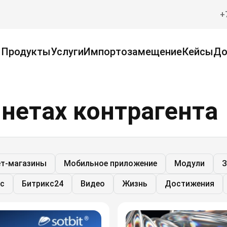
+
Продукты
Услуги
Импортозамещение
Кейсы
До
инетах контрагента
ет-магазины
Мобильное приложение
Модули
З
с
Битрикс24
Видео
Жизнь
Достижения