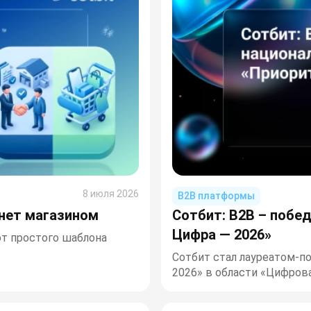
8 июля 2026
B2B платформы
рнет магазином
Сотбит: B2B – побе
Цифра — 2026»
от простого шаблона
Сотбит стал лауреатом-п
2026» в области «Цифров