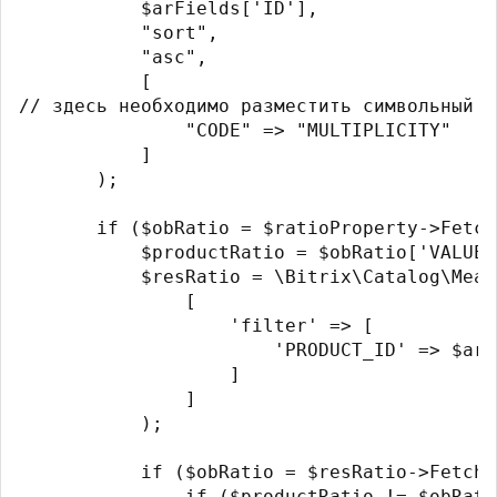
           $arFields['ID'],

           "sort",

           "asc",

           [

// здесь необходимо разместить символьный к
               "CODE" => "MULTIPLICITY"

           ]

       );

       if ($obRatio = $ratioProperty->Fetch
           $productRatio = $obRatio['VALUE']
           $resRatio = \Bitrix\Catalog\Meas
               [

                   'filter' => [

                       'PRODUCT_ID' => $arF
                   ]

               ]

           );

           if ($obRatio = $resRatio->Fetch()
               if ($productRatio != $obRati