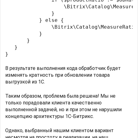
                   \Bitrix\Catalog\MeasureR
               }

           } else {

               \Bitrix\Catalog\MeasureRatio
           }

       }

   }

В результате выполнения кода обработчик будет
изменять кратность при обновлении товара
выгрузкой из 1С.
Таким образом, проблема была решена! Мы не
только порадовали клиента качественно
выполненной задачей, но и при этом не нарушили
концепцию архитектуры 1С-Битрикс.
Однако, выбранный нашим клиентом вариант
несмотря на простоту в реализации, на наш