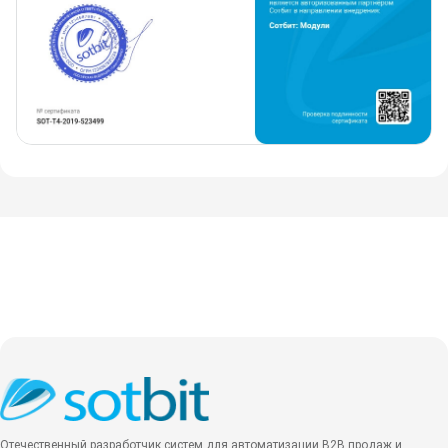
Отечественный разработчик систем для автоматизации B2B продаж и