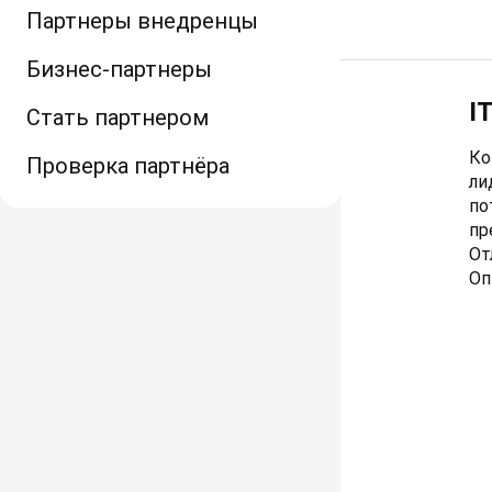
Партнеры внедренцы
Бизнес-партнеры
I
Стать партнером
Ко
Проверка партнёра
ли
по
пр
От
Оп