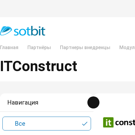
Главная
Партнёры
Партнеры внедренцы
Модул
ITConstruct
Навигация
Все