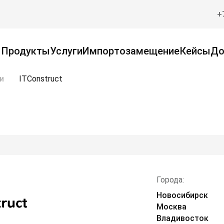
+
Продукты
Услуги
Импортозамещение
Кейсы
До
и
ITConstruct
Города:
Новосибирск
Москва
Владивосток