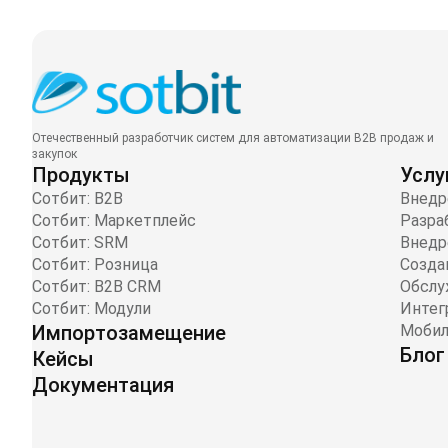
Отечественный разработчик систем для автоматизации B2B продаж и
закупок
Продукты
Услу
Сотбит: B2B
Внедр
Сотбит: Маркетплейс
Разра
Сотбит: SRM
Внедр
Сотбит: Розница
Созда
Сотбит: B2B CRM
Обслу
Сотбит: Модули
Интег
Импортозамещение
Мобил
Блог
Кейсы
Документация