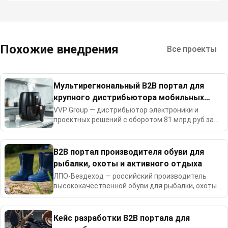
Похожие внедрения
Все проекты
Мультирегиональный B2B портал для
крупного дистрибьютора мобильных
телефонов и бытовой техники
VVP Group — дистрибьютор электроники и
проектных решений с оборотом 81 млрд руб за
2024г.
B2B портал производителя обуви для
рыбалки, охоты и активного отдыха
ЛПО-Вездеход — российский производитель
высококачественной обуви для рыбалки, охоты и
активного отдыха.
Кейс разработки B2B портала для