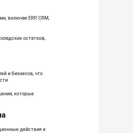
и, включая ERP, CRM,
складских остатков,
ей и бизнесов, что
сти.
шения, которые
ла
ционные действия и