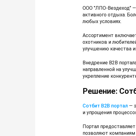
ООО "ЛПО-Вездеход" —
активного отдыха. Бо
любых условиях.
Ассортимент включает
охотников и любителе
улучшению качества и
Внедрение B2B портал
направленной на улуч
укрепление конкурент
Решение: Сот
Сотбит B2B портал
— э
и упрощения процессо
Портал предоставляет
позволяют компаниям 