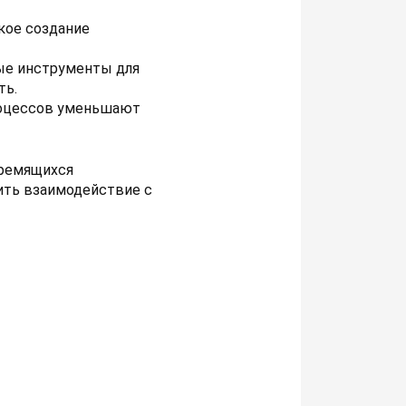
кое создание
ые инструменты для
ть.
роцессов уменьшают
тремящихся
ить взаимодействие с