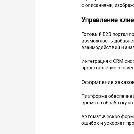
с описаниями, изобра
Управление кли
Готовый B2B портал п
возможность добавлен
взаимодействий и анал
Интеграция с CRM сис
представление о клиен
Оформление заказов
Платформа обеспечива
время на обработку и
Автоматическое форми
ошибок и ускоряет пр