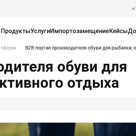
+
Продукты
Услуги
Импортозамещение
Кейсы
До
атформ
B2B портал производителя обуви для рыбалки, 
одителя обуви для
активного отдыха