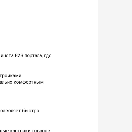
инета B2B портала, где
стройками
мально комфортным.
позволяет быстро
нные карточки товаров