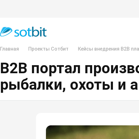
Главная
Проекты Сотбит
Кейсы внедрения B2B пл
B2B портал произв
рыбалки, охоты и 