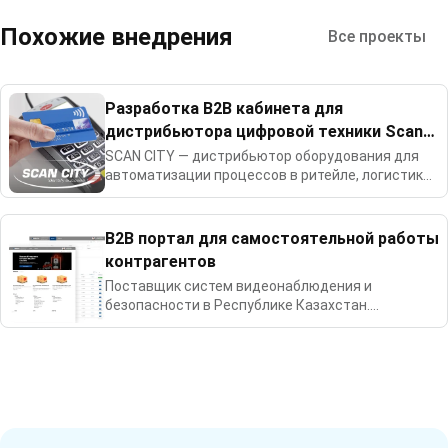
Похожие внедрения
Все проекты
Разработка B2B кабинета для
дистрибьютора цифровой техники Scan
City
SCAN CITY — дистрибьютор оборудования для
автоматизации процессов в ритейле, логистике
и производстве.
B2B портал для самостоятельной работы
контрагентов
Поставщик систем видеонаблюдения и
безопасности в Республике Казахстан.
Официальный представитель и дистрибьютор
решений от лидеров рынка.