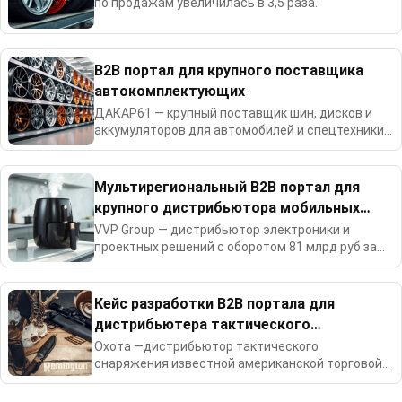
по продажам увеличилась в 3,5 раза.
B2B портал для крупного поставщика
автокомплектующих
ДАКАР61 — крупный поставщик шин, дисков и
аккумуляторов для автомобилей и спецтехники,
являющийся официальным дилером бренда
Starmaxx.
Мультирегиональный B2B портал для
крупного дистрибьютора мобильных
телефонов и бытовой техники
VVP Group — дистрибьютор электроники и
проектных решений с оборотом 81 млрд руб за
2024г.
Кейс разработки B2B портала для
дистрибьютера тактического
снаряжения
Охота —дистрибьютор тактического
снаряжения известной американской торговой
марки Remington.