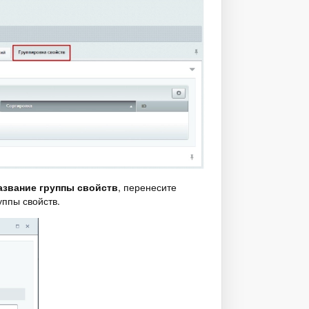
азвание группы свойств
, перенесите
уппы свойств.