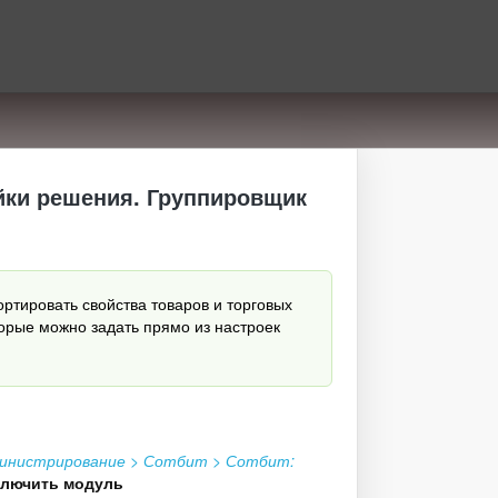
йки решения. Группировщик
ортировать свойства товаров и торговых
орые можно задать прямо из настроек
инистрирование > Сотбит > Сотбит:
ключить модуль