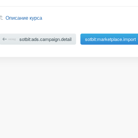
Описание курса
sotbit:ads.campaign.detail
sotbit:marketplace.import
назад