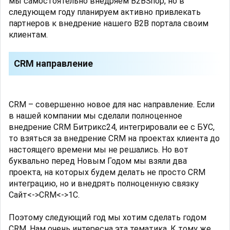
мы самостоятельно внедряем B2BShop, но в
следующем году планируем активно привлекать
партнеров к внедрение нашего B2B портала своим
клиентам.
CRM направление
CRM – совершенно новое для нас направление. Если
в нашей компании мы сделали полноценное
внедрение CRM Битрикс24, интегрировали ее с БУС,
то взяться за внедрение CRM на проектах клиента до
настоящего времени мы не решались. Но вот
буквально перед Новым Годом мы взяли два
проекта, на которых будем делать не просто CRM
интеграцию, но и внедрять полноценную связку
Сайт<->CRM<->1C.
Поэтому следующий год мы хотим сделать годом
CRM. Нам очень интересна эта тематика. К тому же