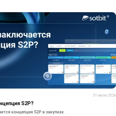
31 июля 2026
онцепция S2P?
ается концепция S2P в закупках.