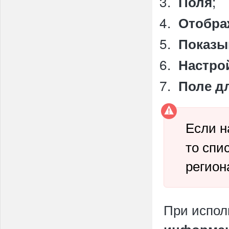
;
Поля
Отображ
Показы
Настро
Поле д
Если н
то спи
регион
При испол