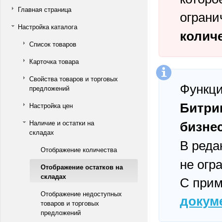
Главная страница
ограни
Настройка каталога
колич
Список товаров
Карточка товара
Свойства товаров и торговых
Функци
предложений
Битри
Настройка цен
бизне
Наличие и остатки на
складах
В реда
Отображение количества
не огр
Отображение остатков на
складах
С прим
Отображение недоступных
докум
товаров и торговых
предложений