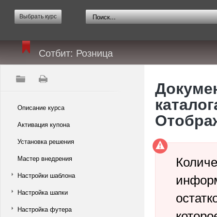
Выбрать курс
Сотбит: Розница
Докумен
каталог
Описание курса
Отображ
Активация купона
Установка решения
Количе
Мастер внедрения
информ
Настройки шаблона
Настройка шапки
остатк
Настройка футера
которо