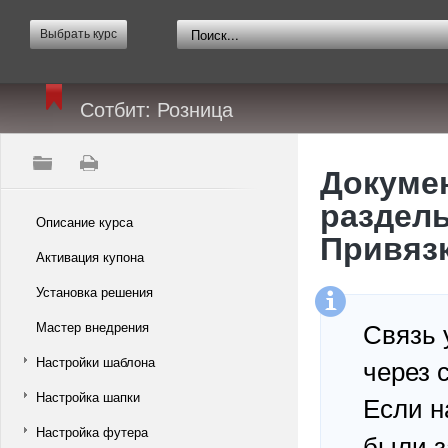
Выбрать курс
Сотбит: Розница
Докумен
разделы
Описание курса
Привязк
Активация купона
Установка решения
Связь 
Мастер внедрения
через 
Настройки шаблона
Настройка шапки
Если н
Настройка футера
были з