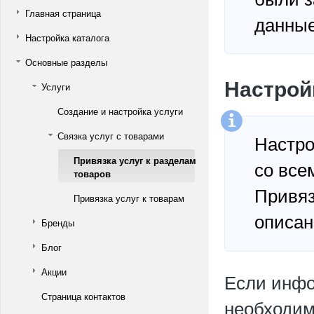
Главная страница
данные
Настройка каталога
Основные разделы
Настрой
Услуги
Создание и настройка услуги
Связка услуг с товарами
Настро
Привязка услуг к разделам
со все
товаров
Привяз
Привязка услуг к товарам
описан
Бренды
Блог
Акции
Если инфо
Страница контактов
необходим