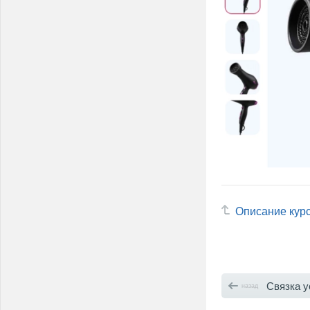
Описание кур
Связка у
назад