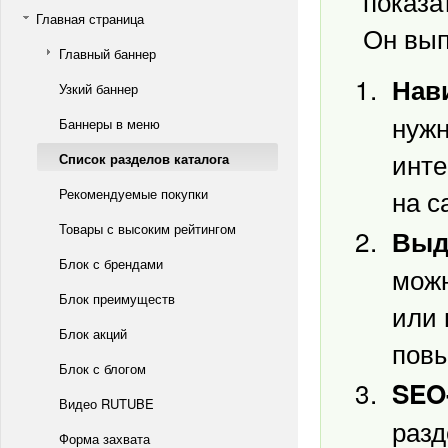
показа
Главная страница
Он вып
Главный баннер
Нав
Узкий баннер
нужн
Баннеры в меню
инте
Список разделов каталога
на с
Рекомендуемые покупки
Товары с высоким рейтингом
Выд
Блок с брендами
можн
Блок преимуществ
или 
Блок акций
пов
Блок с блогом
SEO
Видео RUTUBE
разд
Форма захвата