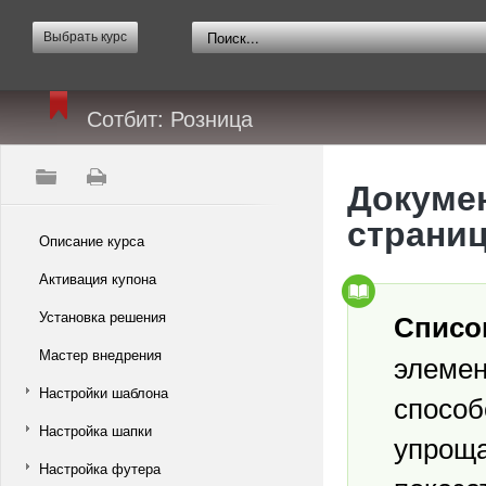
Выбрать курс
Сотбит: Розница
Докумен
страниц
Описание курса
Активация купона
Установка решения
Списо
Мастер внедрения
элемен
Настройки шаблона
способ
Настройка шапки
упроща
Настройка футера