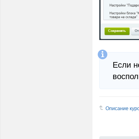
Если н
воспол
Описание кур