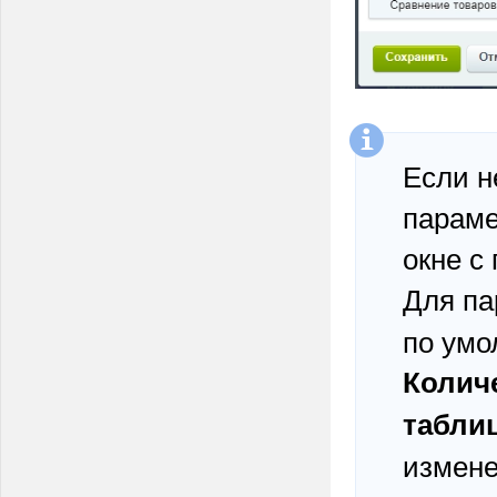
Если н
параме
окне с
Для п
по умо
Колич
табли
измене