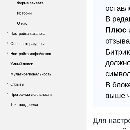
Форма захвата
оставл
Истории
В реда
О нас
Плюс
Настройка каталога
отзыва
Основные разделы
Битрик
Настройка инфоблоков
должно
Умный поиск
симво
Мультирегиональность
В блок
Отзывы
выше ч
Программа лояльности
Тех. поддержка
Для настр