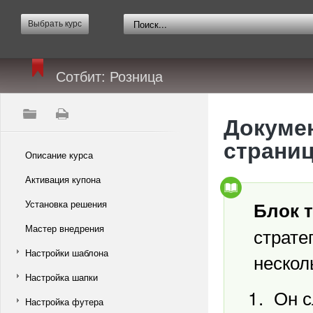
Выбрать курс
Сотбит: Розница
Докумен
страниц
Описание курса
Активация купона
Установка решения
Блок 
Мастер внедрения
страте
Настройки шаблона
нескол
Настройка шапки
Он с
Настройка футера