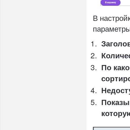
В настрой
параметры
Заголо
Количе
По как
сортир
Недост
Показы
котору