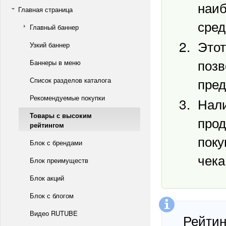
наиб
Главная страница
сред
Главный баннер
Этот
Узкий баннер
позв
Баннеры в меню
пред
Список разделов каталога
Рекомендуемые покупки
Нали
Товары с высоким
прод
рейтингом
поку
Блок с брендами
чека
Блок преимуществ
Блок акций
Блок с блогом
Видео RUTUBE
Рейтин