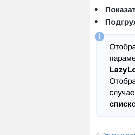
Показат
Подгру
Отобр
парам
LazyL
Отобр
случае
списк