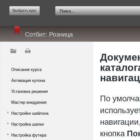
Выбрать курс
Сотбит: Розница
Докумен
каталог
Описание курса
навига
Активация купона
Установка решения
По умолч
Мастер внедрения
используе
Настройки шаблона
навигации,
Настройка шапки
кнопка
По
Настройка футера